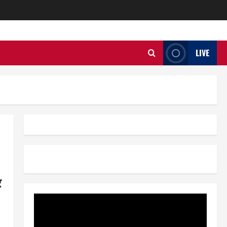
LIVE
र