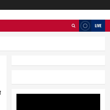
LIVE
त